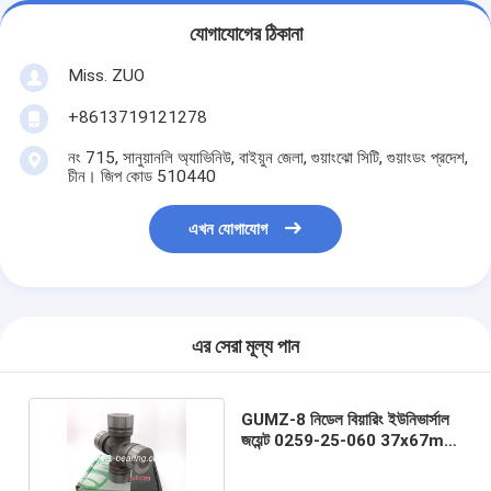
যোগাযোগের ঠিকানা
Miss. ZUO
+8613719121278
নং 715, সানুয়ানলি অ্যাভিনিউ, বাইয়ুন জেলা, গুয়াংঝো সিটি, গুয়াংডং প্রদেশ,
চীন। জিপ কোড 510440
এখন যোগাযোগ
এর সেরা মূল্য পান
GUMZ-8 নিডেল বিয়ারিং ইউনিভার্সাল
জয়েন্ট 0259-25-060 37x67mm
OEM ব্র্যান্ড