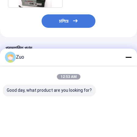
চালিয়ে
প্রস্তাবিত পণ্য
Zuo
12:53 AM
Good day, what product are you looking for?
GU2200 M 30.18X 92
টিআইএস ১৫২ ১এ ইউনিভার্সাল
Gu-8100 ইউনিভার্সাল
MM Mazda BT50 এর
জয়েন্ট ইজ পিকআপ ২০০৪-২০১১
লেয়ারিং 47X131
জন্য ইউনিভার্সাল জয়েন্ট লেয়ার
ওজন ০.৮ কেজি ডি-ম্যাক্স
ঘর্ষণ
2.2
৪এক্স৪ এর জন্য
ভালো দাম
ভালো দাম
ভালো দাম