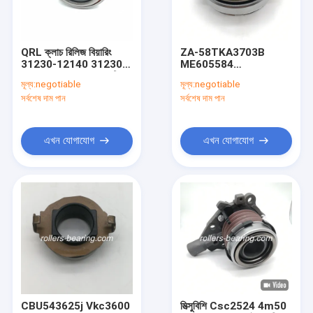
আমাদের সম্পর্কে
কারখানা ভ্রমণ
QRL ক্লাচ রিলিজ বিয়ারিং
ZA-58TKA3703B
31230-12140 31230-
ME605584
মান নিয়ন্ত্রণ
12100 12 মাসের ওয়ারেন্টি
58TKA3703 74 × 37.1
মূল্য:
negotiable
মূল্য:
negotiable
× 41.5 মিমি ক্রোম ইস্পাত
সর্বশেষ দাম পান
সর্বশেষ দাম পান
উপাদান
আমাদের সাথে যোগাযোগ করুন
খবর
এখন যোগাযোগ
এখন যোগাযোগ
সব ক্ষেত্রেই
টেপারড রোলার বিয়ারিং
ক্লাচ রিলিজ বিয়ারিং
হুইল হাব বিয়ারিং
CBU543625j Vkc3600
মিত্সুবিশি Csc2524 4m50