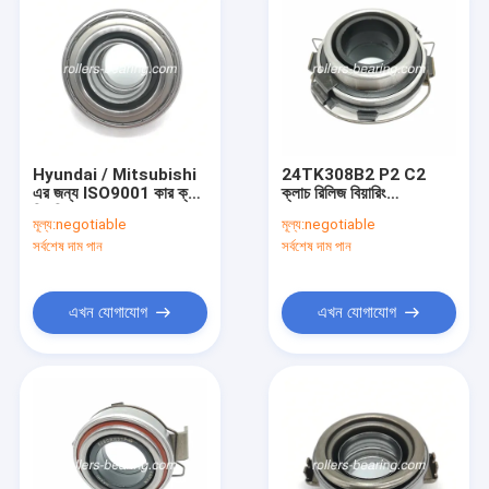
Hyundai / Mitsubishi
24TK308B2 P2 C2
এর জন্য ISO9001 কার ক্লাচ
ক্লাচ রিলিজ বিয়ারিং
বিয়ারিং 48TKA3210
38.1x67x16.4mm TS
মূল্য:
negotiable
মূল্য:
negotiable
MD700257
16949 প্রত্যয়িত
সর্বশেষ দাম পান
সর্বশেষ দাম পান
এখন যোগাযোগ
এখন যোগাযোগ
বাড়ি
পণ্য
ভিডিও