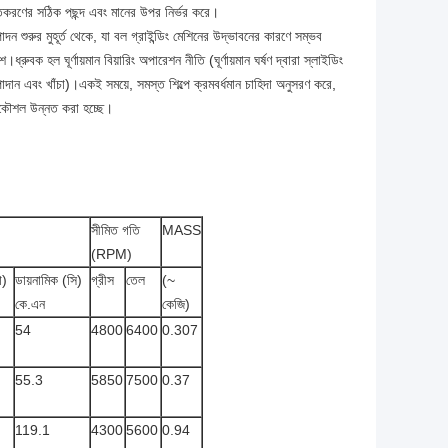
াক্তকরণের সঠিক পছন্দ এবং মানের উপর নির্ভর করে।
 শুরুর মুহূর্ত থেকে, যা বল গ্রাইন্ডিং মেশিনের উদ্ভাবনের কারণে সম্ভব
বক হল ঘূর্ণায়মান বিয়ারিং অপারেশন নীতি (ঘূর্ণায়মান ঘর্ষণ দ্বারা স্লাইডিং
উপাদান এবং খাঁচা)।একই সময়ে, সমস্ত শিল্পে ক্রমবর্ধমান চাহিদা অনুসরণ করে,
 প্রকৌশল উন্নত করা হচ্ছে।
সীমিত গতি
MASS
(RPM)
ো)
ডায়নামিক (সি)
গ্রীস
তেল
(~
কে.এন
কেজি)
54
4800
6400
0.307
55.3
5850
7500
0.37
119.1
4300
5600
0.94