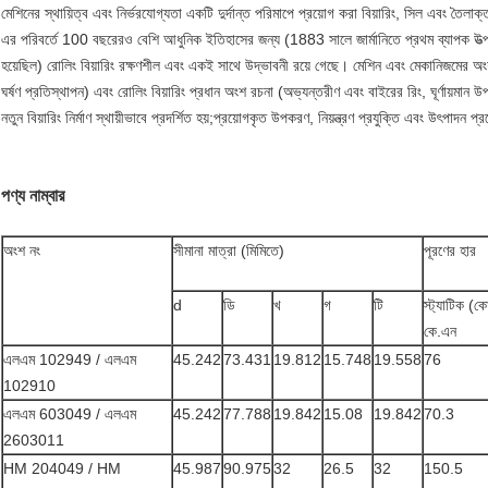
মেশিনের স্থায়িত্ব এবং নির্ভরযোগ্যতা একটি দুর্দান্ত পরিমাপে প্রয়োগ করা বিয়ারিং, সিল এবং তৈল
এর পরিবর্তে 100 বছরেরও বেশি আধুনিক ইতিহাসের জন্য (1883 সালে জার্মানিতে প্রথম ব্যাপক উত্পাদন
হয়েছিল) রোলিং বিয়ারিং রক্ষণশীল এবং একই সাথে উদ্ভাবনী রয়ে গেছে। মেশিন এবং মেকানিজমের অংশ।ধ্রু
ঘর্ষণ প্রতিস্থাপন) এবং রোলিং বিয়ারিং প্রধান অংশ রচনা (অভ্যন্তরীণ এবং বাইরের রিং, ঘূর্ণায়মান 
নতুন বিয়ারিং নির্মাণ স্থায়ীভাবে প্রদর্শিত হয়;প্রয়োগকৃত উপকরণ, নিয়ন্ত্রণ প্রযুক্তি এবং উৎপাদন
পণ্য নাম্বার
অংশ নং
সীমানা মাত্রা (মিমিতে)
পূরণের হার
d
ডি
খ
গ
টি
স্ট্যাটিক (ক
কে.এন
এলএম 102949 / এলএম
45.242
73.431
19.812
15.748
19.558
76
102910
এলএম 603049 / এলএম
45.242
77.788
19.842
15.08
19.842
70.3
2603011
HM 204049 / HM
45.987
90.975
32
26.5
32
150.5