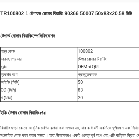
TR100802-1 টেপারড রোলার বিয়ারিং 90366-50007 50x83x20.58 মিমি
টেপার্ড রোলার বিয়ারিং
স্পেসিফিকেশন
নতুন কোড
100802
ভারবহন প্রকার
টেপার রোলার বিয়ারিং
ব্র্যান্ড
OEM বা QRL
ব্যবসার ধরণ
প্রস্তুতকারক
আইডি (মিমি)
50
OD (মিমি)
83
খ (মিমি)
20
ইঞ্চি টেপার রোলার বিয়ারিং
বর্ণনা
বিয়ারিং ছাড়া কোনো আধুনিক মেশিন কল্পনা করা সম্ভব নয়, যার কার্যাবলী একদিকে ঘূর্ণায়মান এবং স্
সংজ্ঞায়িত লোড বহন করার ক্ষমতা। হাত.সীলমোহরও একটি গুরুত্বপূর্ণ অংশ নেয়;এটি বাহ্যিক ক্রিয়া