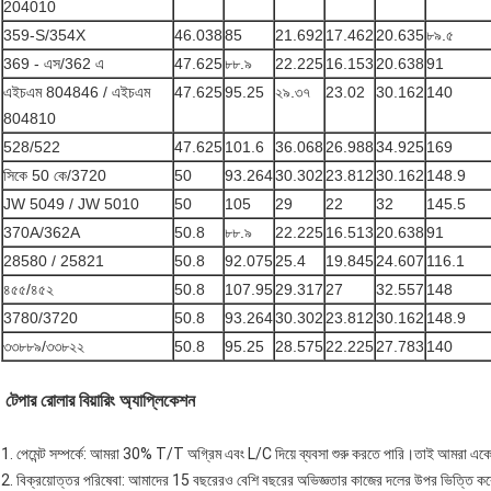
204010
359-S/354X
46.038
85
21.692
17.462
20.635
৮৯.৫
369 - এস/362 এ
47.625
৮৮.৯
22.225
16.153
20.638
91
এইচএম 804846 / এইচএম
47.625
95.25
২৯.৩৭
23.02
30.162
140
804810
528/522
47.625
101.6
36.068
26.988
34.925
169
সিকে 50 কে/3720
50
93.264
30.302
23.812
30.162
148.9
JW 5049 / JW 5010
50
105
29
22
32
145.5
370A/362A
50.8
৮৮.৯
22.225
16.513
20.638
91
28580 / 25821
50.8
92.075
25.4
19.845
24.607
116.1
৪৫৫/৪৫২
50.8
107.95
29.317
27
32.557
148
3780/3720
50.8
93.264
30.302
23.812
30.162
148.9
৩৩৮৮৯/৩৩৮২২
50.8
95.25
28.575
22.225
27.783
140
টেপার রোলার বিয়ারিং অ্যাপ্লিকেশন
1. পেমেন্ট সম্পর্কে: আমরা 30% T/T অগ্রিম এবং L/C দিয়ে ব্যবসা শুরু করতে পারি।তাই আমরা একে
2. বিক্রয়োত্তর পরিষেবা: আমাদের 15 বছরেরও বেশি বছরের অভিজ্ঞতার কাজের দলের উপর ভিত্তি করে বি