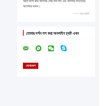
আমি আশা করি আপনার সেরা দাম পাব এবং আপনার উত্তরের
অপেক্ষায় থাকব।
—— এডওয়ার্ড
তোমার দর্শন লগ করা অনলাইন চ্যাট এখন