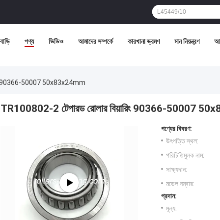
বাড়ি
পণ্য
ভিডিও
আমাদের সম্পর্কে
কারখানা ভ্রমণ
মান নিয়ন্ত্রণ
আম
ারিং 90366-50007 50x83x24mm
TR100802-2 টেপারড রোলার বিয়ারিং 90366-50007 5
পণ্যের বিবরণ:
উৎপত্তি স্থল:
পরিচিতিমুলক নাম:
সাক্ষ্যদান:
মডেল নম্বার:
প্রদান:
মূল্য: