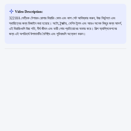
Video Description:
32218A মেট্রিক টেপারড রোলার বিয়ারিং কোন এবং কাপ সেট আবিষ্কার করুন, উচ্চ নির্ভুলতা এবং
স্থায়িত্বের জন্য ডিজাইন করা হয়েছে। অটো, ট্র্যাক্টর, মেশিন টুলস এবং আরও অনেক কিছুর জন্য আদর্শ,
এই বিয়ারিংগুলি উচ্চ গতি, দীর্ঘ জীবন এবং ভারী লোড প্রতিরোধের অফার করে। শিল্প অ্যাপ্লিকেশনের
জন্য এই অপরিহার্য উপাদানটির বৈশিষ্ট্য এবং সুবিধাগুলি অন্বেষণ করুন।