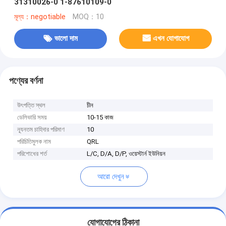
31310026-0 1-87610109-0
মূল্য：negotiable
MOQ：10
ভালো দাম
এখন যোগাযোগ
পণ্যের বর্ণনা
উৎপত্তি স্থল
চীন
ডেলিভারি সময়
10-15 কাজ
ন্যূনতম চাহিদার পরিমাণ
10
পরিচিতিমুলক নাম
QRL
পরিশোধের শর্ত
L/C, D/A, D/P, ওয়েস্টার্ন ইউনিয়ন
আরো দেখুন
যোগাযোগের ঠিকানা