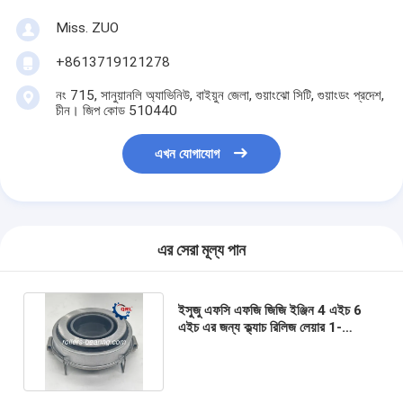
Miss. ZUO
+8613719121278
নং 715, সানুয়ানলি অ্যাভিনিউ, বাইয়ুন জেলা, গুয়াংঝো সিটি, গুয়াংডং প্রদেশ,
চীন। জিপ কোড 510440
এখন যোগাযোগ
এর সেরা মূল্য পান
ইসুজু এফসি এফজি জিজি ইঞ্জিন 4 এইচ 6
এইচ এর জন্য ক্ল্যাচ রিলিজ লেয়ার 1-
31310026-0 1-87610109-0