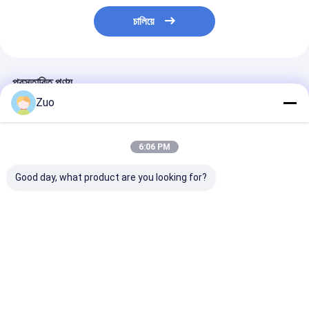
চালিয়ে
প্রস্তাবিত পণ্য
Zuo
6:06 PM
Good day, what product are you looking for?
MAZDA এর জন্য ক্লাচ
টয়োটার জন্য ক্লাচ রিলিজ বিয়ারিং
লেয়ারিং ক্লুচ রিলিজ
রিলিজ লেয়ার 0727-16-
31230-35090
62TKC4001 Ni
510
50TKB3504BR
Silvia/240SX (
500053960
300ZX
ভালো দাম
ভালো দাম
ভালো দাম