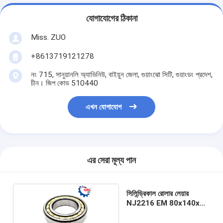
যোগাযোগের ঠিকানা
Miss. ZUO
+8613719121278
নং 715, সানুয়ানলি অ্যাভিনিউ, বাইয়ুন জেলা, গুয়াংঝো সিটি, গুয়াংডং প্রদেশ,
চীন। জিপ কোড 510440
এখন যোগাযোগ
এর সেরা মূল্য পান
সিলিন্ড্রিকাল রোলার লেয়ার
NJ2216 EM 80x140x33
মিমি