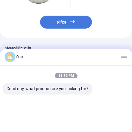
চালিয়ে
প্রস্তাবিত পণ্য
Zuo
11:36 PM
Good day, what product are you looking for?
M35-3 35X95X27MM
CRB 809020 F-
NU206EM
জ্বলন টারবাইনগুলির জন্য
809020 হন্ডা মোটরসাইকেল
30x62x16mm 
রেডিয়াল সিলিন্ডারিক রোলার
CBF125 CBF150
সিলিন্ড্রিক রোলার লেয়া
লেয়ার
30x58x17 মিমি জন্য
সিলিন্ডারিকাল রোলার বিয়ারিং
ভালো দাম
ভালো দাম
ভালো দাম