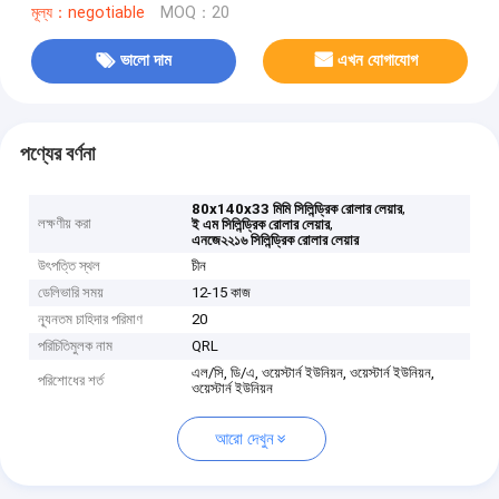
মূল্য：negotiable
MOQ：20
ভালো দাম
এখন যোগাযোগ
পণ্যের বর্ণনা
,
80x140x33 মিমি সিলিন্ড্রিক রোলার লেয়ার
লক্ষণীয় করা
,
ই এম সিলিন্ড্রিক রোলার লেয়ার
এনজে২২১৬ সিলিন্ড্রিক রোলার লেয়ার
উৎপত্তি স্থল
চীন
ডেলিভারি সময়
12-15 কাজ
ন্যূনতম চাহিদার পরিমাণ
20
পরিচিতিমুলক নাম
QRL
এল/সি, ডি/এ, ওয়েস্টার্ন ইউনিয়ন, ওয়েস্টার্ন ইউনিয়ন,
পরিশোধের শর্ত
ওয়েস্টার্ন ইউনিয়ন
আরো দেখুন