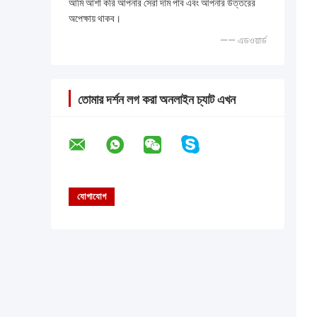
আমি আশা করি আপনার সেরা দাম পাব এবং আপনার উত্তরের
অপেক্ষায় থাকব।
—— এডওয়ার্ড
তোমার দর্শন লগ করা অনলাইন চ্যাট এখন