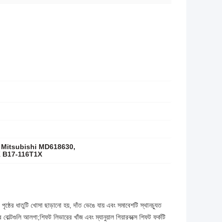
A, Mitsubishi MD618630,
K B17-116T1X
 পৃষ্ঠের ধাতুটি খোসা ছাড়ানো হয়, দাঁত ভেঙে যায় এবং সমাবেশটি স্থানচ্যুত
 বোল্টগুলি আলগা;শিফট লিভারের খাঁজ এবং ম্যানুয়াল গিয়ারবক্সে শিফট ফর্কটি