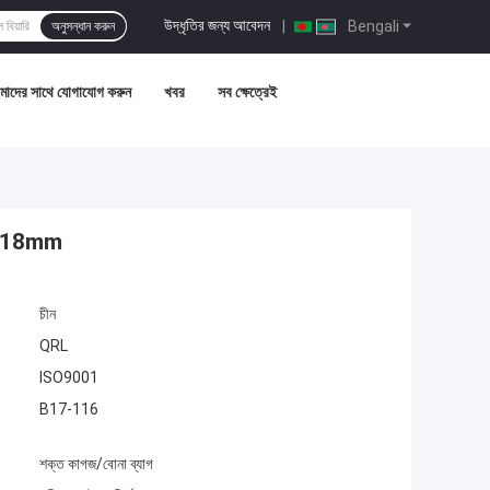
উদ্ধৃতির জন্য আবেদন
|
Bengali
অনুসন্ধান করুন
াদের সাথে যোগাযোগ করুন
খবর
সব ক্ষেত্রেই
52x18mm
চীন
QRL
ISO9001
B17-116
শক্ত কাগজ/বোনা ব্যাগ