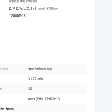
পরিমাণের উপর নির্ভর করে
D/P, D/A, L/C, T/T, ওয়েস্টার্ন ইউনিয়ন
12000PCS
য মডেল::
হোন্ডা বিয়ারিংয়ের জন্য
0.272 কেজি
্স:
C5
আকার (মিমি): 17x52x18
17x52x18mm