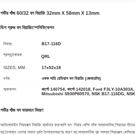
গভীর খাঁজ 60/32 বল বিয়ারিং 32mm X 58mm X 13mm
ডিপ গ্রুভ বল বিয়ারিং
স্পেসিফিকেশন
নিবন্ধ:
B17-116D
প্রস্তুতকারক:
QRL
SIZES, MM:
17x52x18
বর্ণনা:
একক সারি রেডিয়াল বল বিয়ারিং (জেনারেটর)
অ্যানালগ:
কার্গো 140754, কার্গো 142018, Ford F3LY-10A303
Mitsubishi S930P80570, NSK B17-116DG, NS
গভীর খাঁজ বল ভারবহন বিবরণ
অটোমোবাইল গিয়ারবক্স বিয়ারিং ব্যর্থতার কারণগুলি হল: গিয়ার মেশিং ফাঁক অস্বাভাবিক;গিয়ারের দাঁতের
হয়;তৈলাক্ত তেলের অভাব দুর্বল তৈলাক্তকরণের কারণ হয়;অস্বাভাবিক শব্দ সমস্যা;গিয়ারবক্স কেসিংয়ের