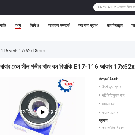
বাড়ি
পণ্য
ভিডিও
আমাদের সম্পর্কে
কারখানা ভ্রমণ
মান নিয়ন্ত্রণ
আম
িং B17-116 আকার 17x52x18mm
রাবার তেল সীল গভীর খাঁজ বল বিয়ারিং B17-116 আকার 17x
পণ্যের বিবরণ:
উৎপত্তি স্থল:
পরিচিতিমুলক নাম:
সাক্ষ্যদান:
মডেল নম্বার:
প্রদান:
প্যাকেজিং বিবরণ: