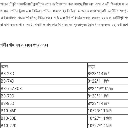
আলগা;নিকৃষ্ট স্বয়ংক্রিয় ট্রান্সমিশন তেল প্রতিস্থাপন করা হয়েছে.গিয়ারবক্স এমন একটি ডিভাইস 
জাহাজ, মেশিন টুলস এবং বিভিন্ন মেশিনে ব্যবহৃত হয় বিভিন্ন কাজের অবস্থা অনুযায়ী ড্রাইভিং শ্যাফ্
যা ট্রান্সমিশন নামেও পরিচিত, ইঞ্জিন থেকে গতি এবং টর্ক পরিবর্তন করতে ব্যবহৃত হয় এবং আউটপুট শ্যাফ
বা ভাগ করতে পারে।অটোমোবাইলে সাধারণত তিন ধরনের স্বয়ংক্রিয় ট্রান্সমিশন ব্যবহৃত হয়, যথা cvt ট্র
গভীর খাঁজ বল ভারবহন পণ্য নম্বর
মডেল
মাত্রা
B8-23D
8*23*14 মিমি
B8-74D
8*22*11 মিমি
B8-75ZZC3
8*24*9*10মিমি
B8-79D
8*23*11 মিমি
B8-85D
8*23*14 মিমি
B10-46D
10*23*11 মিমি
B10-50D
10*27*11 মিমি
B10-27D
10*27*14 মিমি