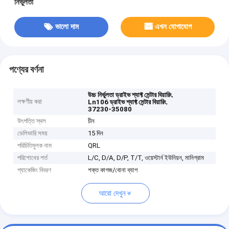
নির্ভুলতা
ভালো দাম
এখন যোগাযোগ
পণ্যের বর্ণনা
,
উচ্চ নির্ভুলতা ড্রাইভ শ্যাফ্ট সেন্টার বিয়ারিং
লক্ষণীয় করা
,
Ln106 ড্রাইভ শ্যাফ্ট সেন্টার বিয়ারিং
37230-35080
উৎপত্তি স্থল
চীন
ডেলিভারি সময়
15 দিন
পরিচিতিমুলক নাম
QRL
পরিশোধের শর্ত
L/C, D/A, D/P, T/T, ওয়েস্টার্ন ইউনিয়ন, মানিগ্রাম
প্যাকেজিং বিবরণ
শক্ত কাগজ/বোনা ব্যাগ
আরো দেখুন