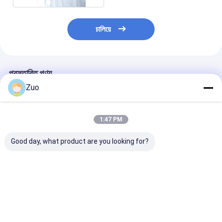
চালিয়ে
প্রস্তাবিত পণ্য
Zuo
1:47 PM
Good day, what product are you looking for?
37230-35120 সেন্টার
37230-0K040 টয়োটা
37230-0K011 
সমর্থন ভারবহন নির্বাচন টয়োটা
ড্রাইভ শ্যাফ্ট সেন্টার সমর্থন
0K010 টয়োটা হিলাক্
মডেল জন্য
ভারবহন জন্য T-100 ট্যাকোমা
ASSY কেন্দ্র সমর্থন
টন্ড্রা
ভালো দাম
ভালো দাম
ভালো দাম