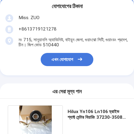
যোগাযোগের ঠিকানা
Miss. ZUO
+8613719121278
নং 715, সানুয়ানলি অ্যাভিনিউ, বাইয়ুন জেলা, গুয়াংঝো সিটি, গুয়াংডং প্রদেশ,
চীন। জিপ কোড 510440
এখন যোগাযোগ
এর সেরা মূল্য পান
Hilux Yn106 Ln106 ড্রাইভ
শ্যাফ্ট সেন্টার বিয়ারিং 37230-35080
উচ্চ নির্ভুলতা