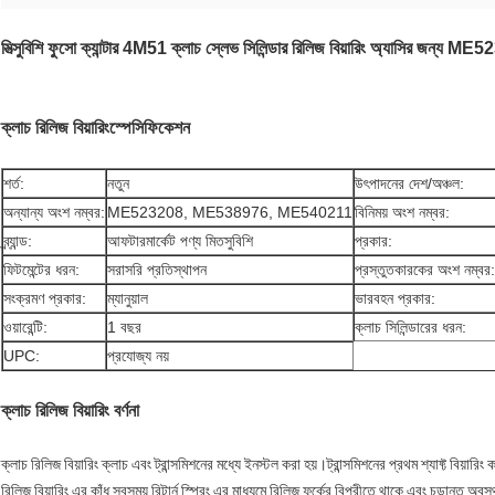
মিত্সুবিশি ফুসো ক্যান্টার 4M51 ক্লাচ স্লেভ সিলিন্ডার রিলিজ বিয়ারিং অ্যাসির জ
ক্লাচ রিলিজ বিয়ারিং
স্পেসিফিকেশন
শর্ত:
নতুন
উৎপাদনের দেশ/অঞ্চল:
অন্যান্য অংশ নম্বর:
ME523208, ME538976, ME540211
বিনিময় অংশ নম্বর:
ব্র্যান্ড:
আফটারমার্কেট পণ্য মিতসুবিশি
প্রকার:
ফিটমেন্টের ধরন:
সরাসরি প্রতিস্থাপন
প্রস্তুতকারকের অংশ নম্বর:
সংক্রমণ প্রকার:
ম্যানুয়াল
ভারবহন প্রকার:
ওয়ারেন্টি:
1 বছর
ক্লাচ সিলিন্ডারের ধরন:
UPC:
প্রযোজ্য নয়
ক্লাচ রিলিজ বিয়ারিং বর্ণনা
ক্লাচ রিলিজ বিয়ারিং ক্লাচ এবং ট্রান্সমিশনের মধ্যে ইনস্টল করা হয়।ট্রান্সমিশনের প্রথম শ্যাফ্ট বিয়
রিলিজ বিয়ারিং এর কাঁধ সবসময় রিটার্ন স্প্রিং এর মাধ্যমে রিলিজ ফর্কের বিপরীতে থাকে এবং চূড়ান্ত অব