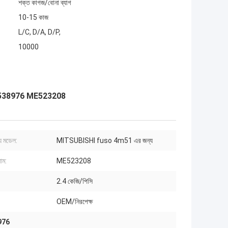
শক্ত কাগজ/বোনা ব্যাগ
10-15 কাজ
L/C, D/A, D/P,
10000
্যাসি ME538976 ME523208
য মডেল:
MITSUBISHI fuso 4m51 এর জন্য
াম:
ME523208
2.4 কেজি/পিসি
OEM/নিরপেক্ষ
976