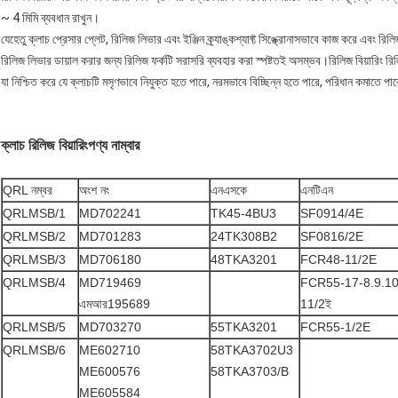
~ 4 মিমি ব্যবধান রাখুন।
যেহেতু ক্লাচ প্রেসার প্লেট, রিলিজ লিভার এবং ইঞ্জিন ক্র্যাঙ্কশ্যাফ্ট সিঙ্ক্রোনাসভাবে কাজ করে এবং রিল
রিলিজ লিভার ডায়াল করার জন্য রিলিজ ফর্কটি সরাসরি ব্যবহার করা স্পষ্টতই অসম্ভব।রিলিজ বিয়ারিং র
যা নিশ্চিত করে যে ক্লাচটি মসৃণভাবে নিযুক্ত হতে পারে, নরমভাবে বিচ্ছিন্ন হতে পারে, পরিধান কমাতে 
ক্লাচ রিলিজ বিয়ারিং
পণ্য নাম্বার
QRL নম্বর
অংশ নং
এনএসকে
এনটিএন
QRLMSB/1
MD702241
TK45-4BU3
SF0914/4E
QRLMSB/2
MD701283
24TK308B2
SF0816/2E
QRLMSB/3
MD706180
48TKA3201
FCR48-11/2E
QRLMSB/4
MD719469
FCR55-17-8.9.1
এমআর195689
11/2ই
QRLMSB/5
MD703270
55TKA3201
FCR55-1/2E
QRLMSB/6
ME602710
58TKA3702U3
ME600576
58TKA3703/B
ME605584