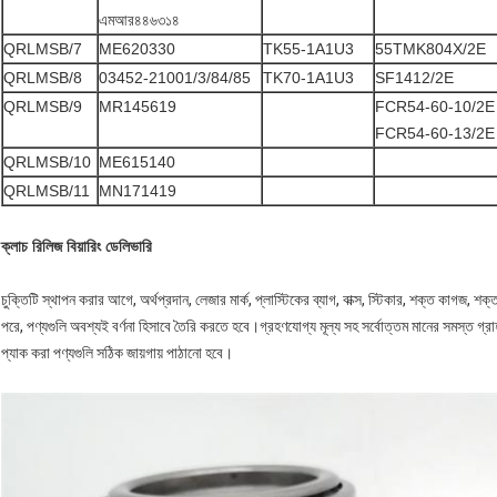
এমআর৪৪৬৩১৪
QRLMSB/7
ME620330
TK55-1A1U3
55TMK804X/2E
QRLMSB/8
03452-21001/3/84/85
TK70-1A1U3
SF1412/2E
QRLMSB/9
MR145619
FCR54-60-10/2E
FCR54-60-13/2E
QRLMSB/10
ME615140
QRLMSB/11
MN171419
ক্লাচ রিলিজ বিয়ারিং ডেলিভারি
চুক্তিটি স্থাপন করার আগে, অর্থপ্রদান, লেজার মার্ক, প্লাস্টিকের ব্যাগ, বাক্স, স্টিকার, শক্ত কাগজ, 
পরে, পণ্যগুলি অবশ্যই বর্ণনা হিসাবে তৈরি করতে হবে।গ্রহণযোগ্য মূল্য সহ সর্বোত্তম মানের সমস্ত গ
প্যাক করা পণ্যগুলি সঠিক জায়গায় পাঠানো হবে।