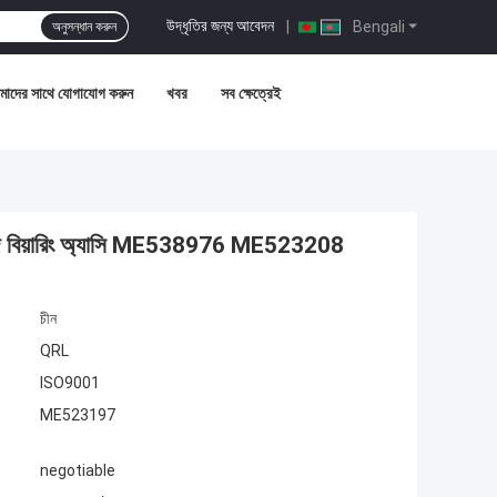
উদ্ধৃতির জন্য আবেদন
|
Bengali
অনুসন্ধান করুন
াদের সাথে যোগাযোগ করুন
খবর
সব ক্ষেত্রেই
র রিলিজ বিয়ারিং অ্যাসি ME538976 ME523208
চীন
QRL
ISO9001
ME523197
negotiable