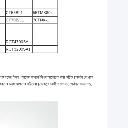
CT55BL1
55TMK804
CT70B/L1
70TNK-1
RCT4700SA
RCT3200SA1
শক্ত কাগজের চিহ্ন, প্যালেট সম্পর্কে বিশদ আলোচনা করা উচিত।অর্ডার দেওয়ার
্রাহকদের জন্য আমাদের পরিষেবা।যেহেতু সময়সীমা আসছে, অর্থপ্রদানের পরে,