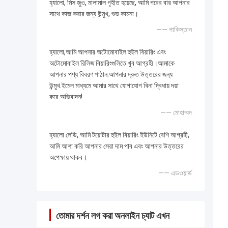
হ্যালো, মিস জুও, মালামাল গৃহীত হয়েছে, আমি পরের বার আপনার
সাথে কাজ করার জন্য উন্মুখ, শুভ কামনা।
—— পাকিস্তান
হ্যালো,আমি আপনার অটোমোবাইল হুইল বিয়ারিং এবং
অটোমোবাইল রিলিজ বিয়ারিংগুলিতে খুব আগ্রহী।আমাকে
আপনার পণ্য বিবরণ পাঠান.আপনার দ্রুত উত্তরের জন্য
উন্মুখ.ইমেল মাধ্যমে আমার সাথে যোগাযোগ বিনা দ্বিধায় দয়া
করে.অভিবাদন!
—— মোহাম্মদ
হ্যালো লেডি, আমি টয়োটার হুইল বিয়ারিং ইউনিটে বেশি আগ্রহী,
আমি আশা করি আপনার সেরা দাম পাব এবং আপনার উত্তরের
অপেক্ষায় থাকব।
—— এডওয়ার্ড
তোমার দর্শন লগ করা অনলাইন চ্যাট এখন