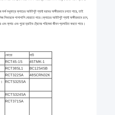
িজ ফর্ক শুধুমাত্র ক্লাচের আউটপুট শ্যাফ্ট বরাবর অক্ষীয়ভাবে চলতে পারে, তাই
িলিজ লিভারকে পাশাপাশি ঘোরাতে পারে।ক্লাচের আউটপুট শ্যাফ্ট অক্ষীয়ভাবে চলে,
পারে এবং ক্লাচ এবং পুরো ড্রাইভ ট্রেনের পরিষেবা জীবন প্রসারিত করতে পারে।
কোয়ো
নাচি
RCT45-1S
45TMK-1
RCT38SL1
BC12S4SB
RCT322SA
48SCRN32K
0।
RCTS325SA
RCTS324SA
RCT371SA