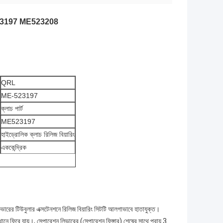
ন্য ME523197 ME523208
QRL
ME-523197
ক্লাচ পার্ট
ME523197
হাইড্রোলিক ক্লাচ রিলিজ বিয়ারিং
এককেন্দ্রিক
ারিং কভারের টিউবুলার এক্সটেনশনে রিলিজ বিয়ারিং সিটটি আলগাভাবে হাতাযুক্ত।
স্থানে ফিরে যায়।, সেপারেশন লিভারের (সেপারেশন ফিঙ্গার) শেষের সাথে প্রায় 3