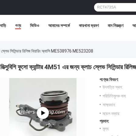
বাড়ি
পণ্য
ভিডিও
আমাদের সম্পর্কে
কারখানা ভ্রমণ
মান নিয়ন্ত্রণ
আম
ক্লাচ স্লেভ সিলিন্ডার রিলিজ বিয়ারিং অ্যাসি ME538976 ME523208
মিত্সুবিশি ফুসো ক্যান্টার 4M51 এর জন্য ক্লাচ স্লেভ সিলিন্ডা
পণ্যের বিবরণ:
উৎপত্তি স্থল:
পরিচিতিমুলক নাম:
সাক্ষ্যদান:
মডেল নম্বার:
প্রদান:
মূল্য: