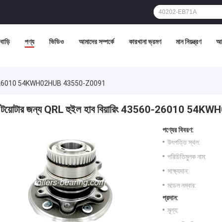
বাড়ি
পণ্য
ভিডিও
আমাদের সম্পর্কে
কারখানা ভ্রমণ
মান নিয়ন্ত্রণ
আম
 43560-26010 54KWH02HUB 43550-Z0091
টয়োটার জন্য QRL হুইল হাব বিয়ারিং 43560-26010 
পণ্যের বিবরণ:
উৎপত্তি স্থল:
পরিচিতিমুলক নাম:
সাক্ষ্যদান:
মডেল নম্বার:
প্রদান:
মূল্য: