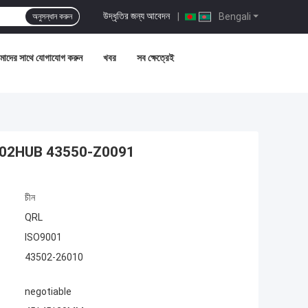
উদ্ধৃতির জন্য আবেদন
|
Bengali
অনুসন্ধান করুন
াদের সাথে যোগাযোগ করুন
খবর
সব ক্ষেত্রেই
54KWH02HUB 43550-Z0091
চীন
QRL
ISO9001
43502-26010
negotiable