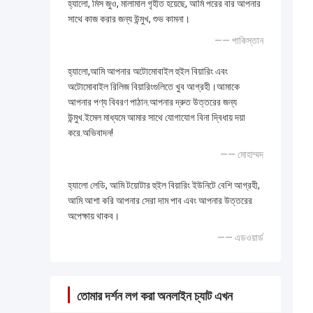
হ্যালো, মিস জুও, মালামাল গৃহীত হয়েছে, আমি পরের বার আপনার
সাথে কাজ করার জন্য উন্মুখ, শুভ কামনা।
—— পাকিস্তান
হ্যালো,আমি আপনার অটোমোবাইল হুইল বিয়ারিং এবং
অটোমোবাইল রিলিজ বিয়ারিংগুলিতে খুব আগ্রহী।আমাকে
আপনার পণ্য বিবরণ পাঠান.আপনার দ্রুত উত্তরের জন্য
উন্মুখ.ইমেল মাধ্যমে আমার সাথে যোগাযোগ বিনা দ্বিধায় দয়া
করে.অভিবাদন!
—— মোহাম্মদ
হ্যালো লেডি, আমি টয়োটার হুইল বিয়ারিং ইউনিটে বেশি আগ্রহী,
আমি আশা করি আপনার সেরা দাম পাব এবং আপনার উত্তরের
অপেক্ষায় থাকব।
—— এডওয়ার্ড
তোমার দর্শন লগ করা অনলাইন চ্যাট এখন